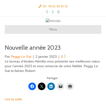
Tél : 06 61 89 42 32
F
L
E
a
i
m
c
n
a
e
k
i
b
e
l
o
d
Menu
o
i
k
n
Nouvelle année 2023
Par
Peggy Le Gal
|
2 janvier 2023
|
0
Le bureau d’études Hémilia vous présente ses meilleures vœux
pour l’année 2023 et vous remercie de votre fidélité. Peggy Le
Gal et Adrien Robert.
Partager :
Lire la suite