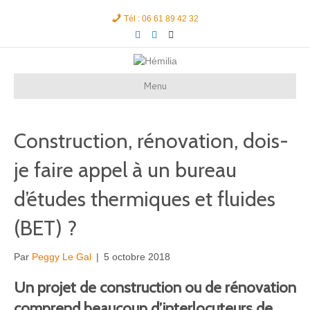
Tél : 06 61 89 42 32
F
L
E
a
i
m
c
n
a
e
k
i
b
e
l
o
d
Menu
o
i
k
n
Construction, rénovation, dois-
je faire appel à un bureau
d’études thermiques et fluides
(BET) ?
Par
Peggy Le Gal
|
5 octobre 2018
Un projet de construction ou de rénovation
comprend beaucoup d’interlocuteurs de